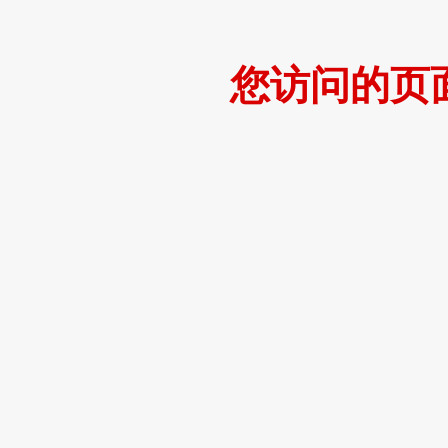
您访问的页