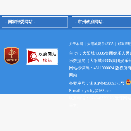
- 国家部委网站 -
- 市州政府网站-
关于本网
|
大阳城娱乐43335
|
郑重声
主 办：大阳城43335集团娱乐人民
乐数据局（大阳城43335集团娱
网站标识码：4311000024 版权
网站
备案序号：湘ICP备05009375号
E-mail：yzcity@163.com
联系电话：0746-8379670(
事宜)