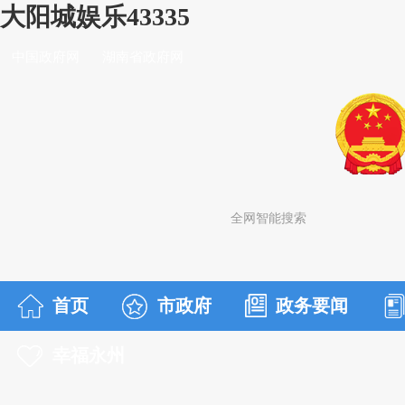
大阳城娱乐43335
中国政府网
湖南省政府网
首页
市政府
政务要闻
幸福永州