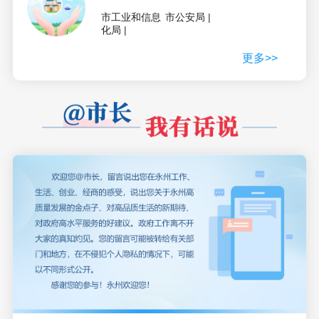
市工业和信息
市公安局
化局
更多>>