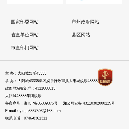
国家部委网站
市州政府网站
省直单位网站
县区网站
市直部门网站
主 办：大阳城娱乐43335
承 办：大阳城43335集团娱乐行政审批大阳城娱乐43335局
政府网站标识码：4311000013
大阳城43335集团娱乐
备案序号：
湘ICP备05009375号
湘公网安备 43110302000125号
E-mail：yzsjb8367503@163.com
联系电话：0746-8361311