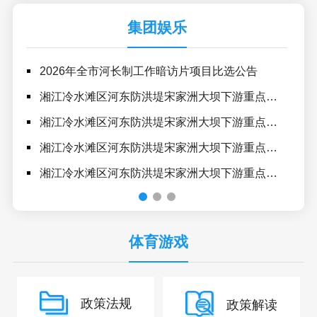
集团娱乐
2026年全市河长制工作暗访片项目比选公告
水
湘江冷水滩区河东防洪堤宋家洲大坝下游重点险工险段修复工程项目监理大阳城娱乐43335比选中标公示
湘江冷
湘江冷水滩区河东防洪堤宋家洲大坝下游重点险工险段修复工程项目中标候选人公示
湘江冷
湘江冷水滩区河东防洪堤宋家洲大坝下游重点险工险段修复工程项目监理大阳城娱乐43335比选更正公告
湘江冷
湘江冷水滩区河东防洪堤宋家洲大坝下游重点险工险段修复工程项目监理大阳城娱乐43335比选公告
大阳
体育游戏
政策法规
政策解读