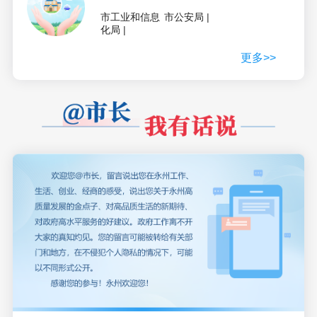
市工业和信息
市公安局
化局
更多>>