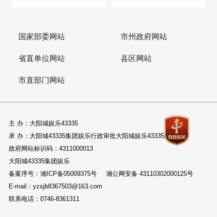
国家部委网站
市州政府网站
省直单位网站
县区网站
市直部门网站
主 办：大阳城娱乐43335
承 办：大阳城43335集团娱乐行政审批大阳城娱乐43335局
政府网站标识码：4311000013
大阳城43335集团娱乐
备案序号：
湘ICP备05009375号
湘公网安备 43110302000125号
E-mail：yzsjb8367503@163.com
联系电话：0746-8361311