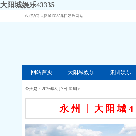
大阳城娱乐43335
欢迎访问 大阳城43335集团娱乐 网站！
网站首页
大阳城娱乐
集团娱乐
今天是：2026年8月7日 星期五
永州丨大阳城43