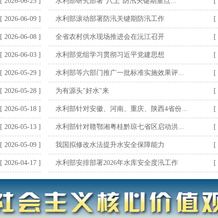
[ 2026-06-25 ]
水利部研究部署"八上"防汛关键期重点...
[
[ 2026-06-09 ]
水利部滚动部署防汛关键期防汛工作
[
[ 2026-06-08 ]
全省农村供水现场推进会在沅江召开
[
[ 2026-06-03 ]
水利部党组学习贯彻习近平党建思想
[
[ 2026-05-29 ]
水利部等六部门推广一批标准实施效果评...
[
[ 2026-05-28 ]
为有源头"好水"来
[
[ 2026-05-18 ]
水利部针对安徽、河南、重庆、陕西4省份...
[
[ 2026-05-13 ]
水利部针对赣鄂湘粤桂黔琼七省区启动洪...
[
[ 2026-05-09 ]
我国拟修改水法提升水安全保障能力
[
[ 2026-04-17 ]
水利部安排部署2026年水库安全度汛工作
[