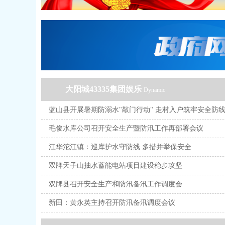
大阳城43335集团娱乐
Dynamic
蓝山县开展暑期防溺水"敲门行动" 走村入户筑牢安全防
毛俊水库公司召开安全生产暨防汛工作再部署会议
江华沱江镇：巡库护水守防线 多措并举保安全
双牌天子山抽水蓄能电站项目建设稳步攻坚
双牌县召开安全生产和防汛备汛工作调度会
新田：黄永英主持召开防汛备汛调度会议