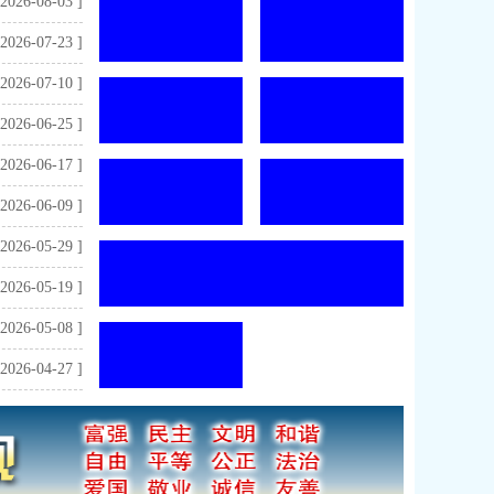
 2026-08-03 ]
 2026-07-23 ]
 2026-07-10 ]
 2026-06-25 ]
 2026-06-17 ]
 2026-06-09 ]
 2026-05-29 ]
 2026-05-19 ]
 2026-05-08 ]
 2026-04-27 ]