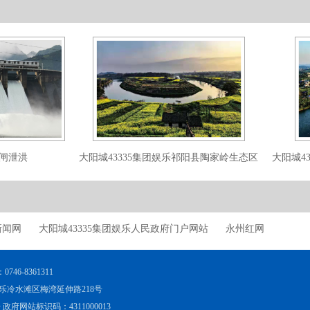
闸泄洪
大阳城43335集团娱乐祁阳县陶家岭生态区
大阳城4
新闻网
大阳城43335集团娱乐人民政府门户网站
永州红网
46-8361311
娱乐冷水滩区梅湾延伸路218号
号
政府网站标识码：4311000013