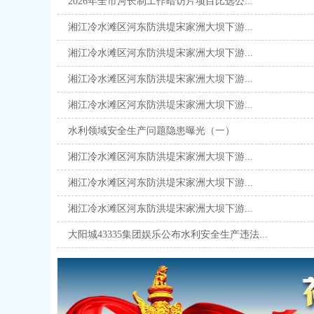
2026年全市河长制工作暗访片项目比选公...
湘江冷水滩区河东防洪堤宋家洲大坝下游...
湘江冷水滩区河东防洪堤宋家洲大坝下游...
湘江冷水滩区河东防洪堤宋家洲大坝下游...
湘江冷水滩区河东防洪堤宋家洲大坝下游...
水利领域安全生产问题隐患曝光（一）
湘江冷水滩区河东防洪堤宋家洲大坝下游...
湘江冷水滩区河东防洪堤宋家洲大坝下游...
湘江冷水滩区河东防洪堤宋家洲大坝下游...
大阳城43335集团娱乐公布水利安全生产违法...